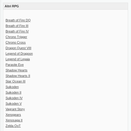
Altri RPG
Breath of Fire DQ
Breath of Fire III
Breath of Fire IV
Chrono Trigger
Chrono Cross
Dragon Quest VIII
Legend of Dragoon
Legend of Legaia
Parasite Eve
Shadow Hearts
Shadow Hearts II
Star Ocean III
Suikoden
Suikoden II
Suikoden IV
Suikoden V
Vagrant Story
Xenogears
Xenosaga II
Zelda OoT