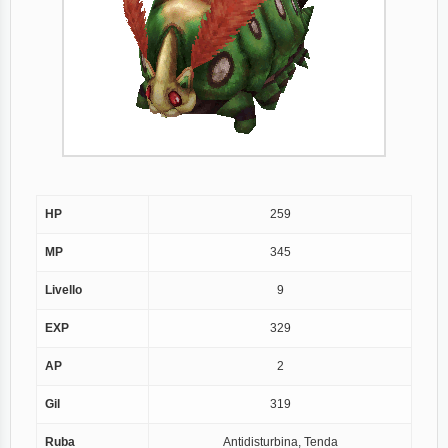
HP
259
MP
345
Livello
9
EXP
329
AP
2
Gil
319
Ruba
Antidisturbina, Tenda