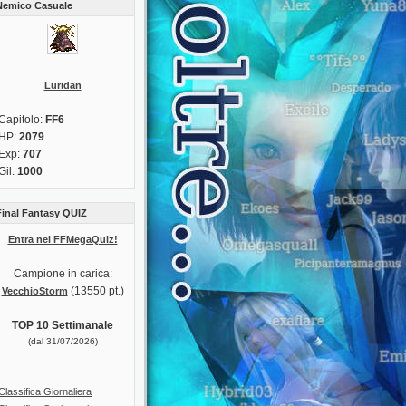
Nemico Casuale
Luridan
Capitolo:
FF6
HP:
2079
Exp:
707
Gil:
1000
Final Fantasy QUIZ
Entra nel FFMegaQuiz!
Campione in carica:
(13550 pt.)
VecchioStorm
TOP 10 Settimanale
(dal 31/07/2026)
Classifica Giornaliera