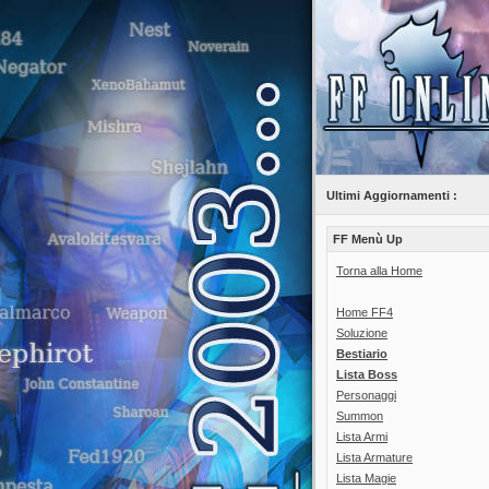
Ultimi Aggiornamenti :
FF Menù Up
Torna alla Home
Home FF4
Soluzione
Bestiario
Lista Boss
Personaggi
Summon
Lista Armi
Lista Armature
Lista Magie