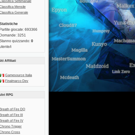
Classifica Settimanale
Classifica Mensile
Classifica Generale
Statistiche
Partite giocate: 693366
Domande: 3251
Stanno quizzando:
0
utente/i
iti Affiliati
Gamesource Italia
Finalmarco Dev
Altri RPG
Breath of Fire DQ
Breath of Fire III
Breath of Fire IV
Chrono Trigger
Chrono Cross