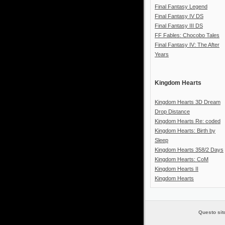
Final Fantasy Legend
Final Fantasy IV DS
Final Fantasy III DS
FF Fables: Chocobo Tales
Final Fantasy IV: The After
Years
Kingdom Hearts
Kingdom Hearts 3D Dream
Drop Distance
Kingdom Hearts Re: coded
Kingdom Hearts: Birth by
Sleep
Kingdom Hearts 358/2 Days
Kingdom Hearts: CoM
Kingdom Hearts II
Kingdom Hearts
Questo sito