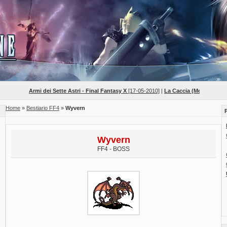
Armi dei Sette Astri - Final Fantasy X
[17-05-2010]
|
La Caccia (Mob Hunts) - Fi
Home
»
Bestiario FF4
»
Wyvern
Wyvern
FF4 - BOSS