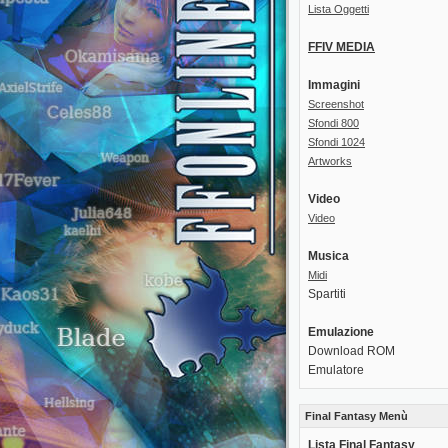
Lista Oggetti
FFIV MEDIA
Immagini
Screenshot
Sfondi 800
Sfondi 1024
Artworks
Video
Video
Musica
Midi
Spartiti
Emulazione
Download ROM
Emulatore
Final Fantasy Menù
Lista Final Fantasy