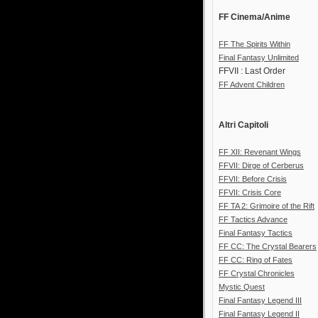
FF Cinema/Anime
FF The Spirits Within
Final Fantasy Unlimited
FFVII : Last Order
FF Advent Children
Altri Capitoli
FF XII: Revenant Wings
FFVII: Dirge of Cerberus
FFVII: Before Crisis
FFVII: Crisis Core
FF TA 2: Grimoire of the Rift
FF Tactics Advance
Final Fantasy Tactics
FF CC: The Crystal Bearers
FF CC: Ring of Fates
FF Crystal Chronicles
Mystic Quest
Final Fantasy Legend III
Final Fantasy Legend II