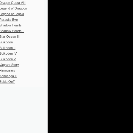
Dragon Quest VIII
Legend of Dragoon
Legend of Legaia
Parasite Eve
Shadow Hearts
Shadow Hearts II
Star Ocean III
Suikoden
Suikoden II
Suikoden IV
Suikoden V
Vagrant Story
Xenogears
Xenosaga II
Zelda OoT