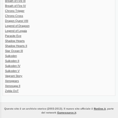
Breath of Fire III
Breath of Fire IV
Chrono Trigger
Chrono Cross
Dragon Quest VIII
Legend of Dragoon
Legend of Legaia
Parasite Eve
Shadow Hearts
Shadow Hearts II
Star Ocean III
Suikoden
Suikoden II
Suikoden IV
Suikoden V
Vagrant Story
Xenogears
Xenosaga II
Zelda OoT
Questo sito è un archivio storico (2003-2013). Il nuovo sito ufficiale è
ffonline.it
, parte
del network
Gamesource.it
.