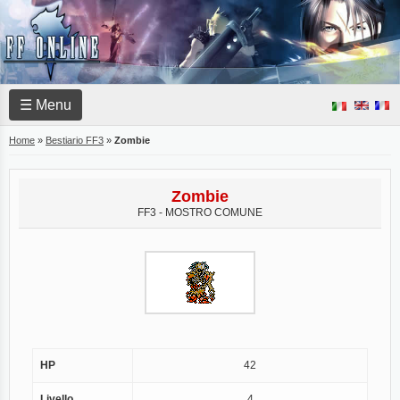
☰ Menu
Home
»
Bestiario FF3
»
Zombie
Zombie
FF3 - MOSTRO COMUNE
HP
42
Livello
4