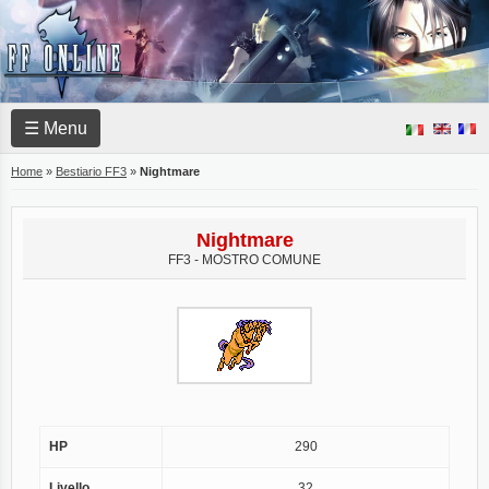
☰ Menu
Home
»
Bestiario FF3
»
Nightmare
Nightmare
FF3 - MOSTRO COMUNE
HP
290
Livello
32