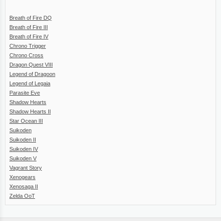
Breath of Fire DQ
Breath of Fire III
Breath of Fire IV
Chrono Trigger
Chrono Cross
Dragon Quest VIII
Legend of Dragoon
Legend of Legaia
Parasite Eve
Shadow Hearts
Shadow Hearts II
Star Ocean III
Suikoden
Suikoden II
Suikoden IV
Suikoden V
Vagrant Story
Xenogears
Xenosaga II
Zelda OoT