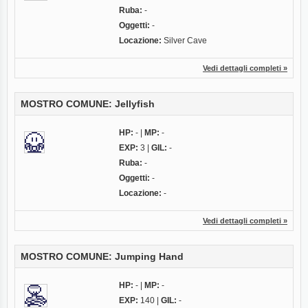
Ruba:
-
Oggetti:
-
Locazione:
Silver Cave
Vedi dettagli completi »
MOSTRO COMUNE: Jellyfish
HP:
- |
MP:
-
EXP:
3 |
GIL:
-
Ruba:
-
Oggetti:
-
Locazione:
-
Vedi dettagli completi »
MOSTRO COMUNE: Jumping Hand
HP:
- |
MP:
-
EXP:
140 |
GIL:
-