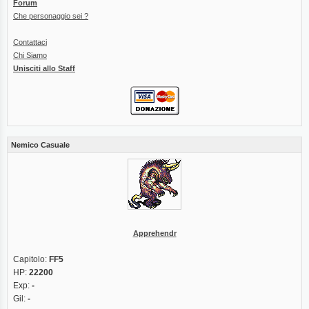
Forum
Che personaggio sei ?
Contattaci
Chi Siamo
Unisciti allo Staff
Nemico Casuale
Apprehendr
Capitolo:
FF5
HP:
22200
Exp:
-
Gil:
-