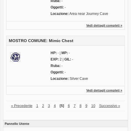
Ruba:
-
Oggetti:
-
Locazione:
Area near Journey Cave
Vedi dettagli completi »
MOSTRO COMUNE: Mimic Chest
HP:
- |
MP:
-
EXP:
2 |
GIL:
-
Ruba:
-
Oggetti:
-
Locazione:
Silver Cave
Vedi dettagli completi »
« Precedente
1
2
3
4
[5]
6
7
8
9
10
Successivo »
Pannello Utente