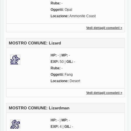
Ruba:
-
Oggetti:
Opal
Locazione:
Ammonite Coast
Vedi dettagli completi »
MOSTRO COMUNE: Lizard
HP:
- |
MP:
-
EXP:
50 |
GIL:
-
Ruba:
-
Oggetti:
Fang
Locazione:
Desert
Vedi dettagli completi »
MOSTRO COMUNE: Lizardman
HP:
- |
MP:
-
EXP:
4 |
GIL:
-