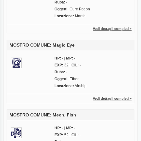
Ruba:
-
Oggetti:
Cure Potion
Locazione:
Marsh
Vedi dettagli completi »
MOSTRO COMUNE: Magic Eye
HP:
- |
MP:
-
EXP:
32 |
GIL:
-
Ruba:
-
Oggetti:
Ether
Locazione:
Airship
Vedi dettagli completi »
MOSTRO COMUNE: Mech. Fish
HP:
- |
MP:
-
EXP:
52 |
GIL:
-