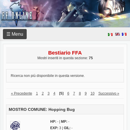
☰ Menu
Bestiario FFA
Mostri inseriti in questa sezione:
75
Ricerca non più disponibile in questa versione.
« Precedente
1
2
3
4
[5]
6
7
8
9
10
Successivo »
MOSTRO COMUNE: Hopping Bug
HP:
- |
MP:
-
EXP:
3 |
GIL:
-