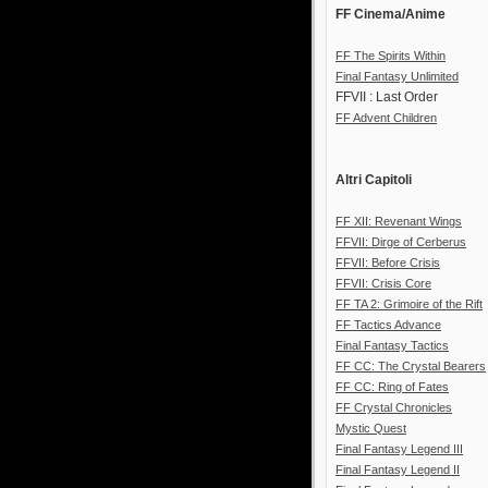
FF Cinema/Anime
FF The Spirits Within
Final Fantasy Unlimited
FFVII : Last Order
FF Advent Children
Altri Capitoli
FF XII: Revenant Wings
FFVII: Dirge of Cerberus
FFVII: Before Crisis
FFVII: Crisis Core
FF TA 2: Grimoire of the Rift
FF Tactics Advance
Final Fantasy Tactics
FF CC: The Crystal Bearers
FF CC: Ring of Fates
FF Crystal Chronicles
Mystic Quest
Final Fantasy Legend III
Final Fantasy Legend II