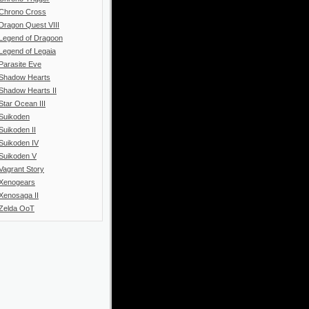
Chrono Cross
Dragon Quest VIII
Legend of Dragoon
Legend of Legaia
Parasite Eve
Shadow Hearts
Shadow Hearts II
Star Ocean III
Suikoden
Suikoden II
Suikoden IV
Suikoden V
Vagrant Story
Xenogears
Xenosaga II
Zelda OoT