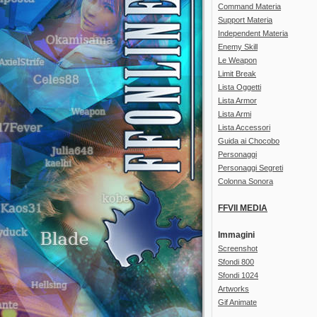
Command Materia
Support Materia
Independent Materia
Enemy Skill
Le Weapon
Limit Break
Lista Oggetti
Lista Armor
Lista Armi
Lista Accessori
Guida ai Chocobo
Personaggi
Personaggi Segreti
Colonna Sonora
FFVII MEDIA
Immagini
Screenshot
Sfondi 800
Sfondi 1024
Artworks
Gif Animate