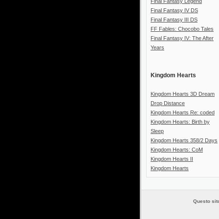
Final Fantasy Legend
Final Fantasy IV DS
Final Fantasy III DS
FF Fables: Chocobo Tales
Final Fantasy IV: The After
Years
Kingdom Hearts
Kingdom Hearts 3D Dream
Drop Distance
Kingdom Hearts Re: coded
Kingdom Hearts: Birth by
Sleep
Kingdom Hearts 358/2 Days
Kingdom Hearts: CoM
Kingdom Hearts II
Kingdom Hearts
Questo sito