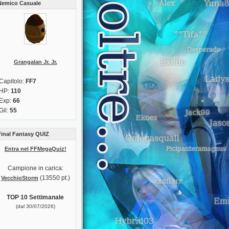
Nemico Casuale
Grangalan Jr. Jr.
Capitolo:
FF7
HP:
110
Exp:
66
Gil:
55
Final Fantasy QUIZ
Entra nel FFMegaQuiz!
Campione in carica:
(13550 pt.)
VecchioStorm
TOP 10 Settimanale
(dal 30/07/2026)