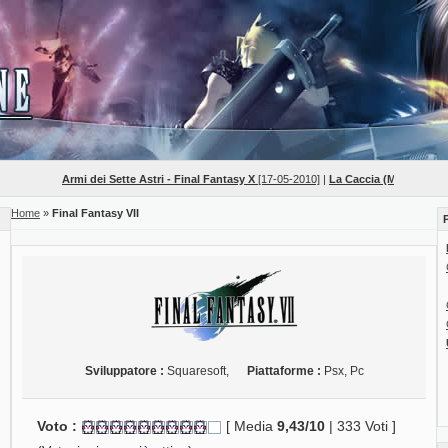
Armi dei Sette Astri - Final Fantasy X
[17-05-2010]
|
La Caccia (Mob Hunts) - Fi
Home
»
Final Fantasy VII
Sviluppatore :
Squaresoft,
Piattaforme :
Psx, Pc
Voto :
[ Media
9,43/10
| 333 Voti ]