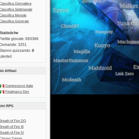
Classifica Giornaliera
Classifica Settimanale
Classifica Mensile
Classifica Generale
Statistiche
Partite giocate: 693366
Domande: 3251
Stanno quizzando:
0
utente/i
iti Affiliati
Gamesource Italia
Finalmarco Dev
Altri RPG
Breath of Fire DQ
Breath of Fire III
Breath of Fire IV
Chrono Trigger