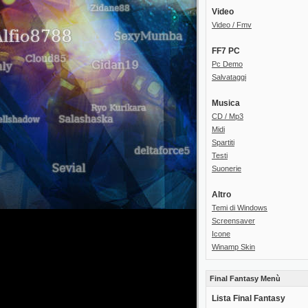
Video
Video / Fmv
FF7 PC
Pc Demo
Salvataggi
Musica
CD / Mp3
Midi
Spartiti
Testi
Suonerie
Altro
Temi di Windows
Screensaver
Icone
Winamp Skin
Final Fantasy Menù
Lista Final Fantasy