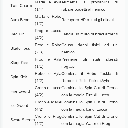
Marle e Ayla
Aumenta la probabilità di
Twin Charm
(1/4)
rubare oggetti al nemico
Marle e Robo
Aura Beam
Recupera HP a tutti gli alleati
(1/2)
Frog e Lucca
Red Pin
Lancia un muro di braci ardenti
(4/2)
Frog e Robo
Causa danni fisici ad un
Blade Toss
(2/3)
nemico
Frog e Ayla
Previene gli stati alterati
Slurp Kiss
(1/1)
negativi
Robo e Ayla
Combina il Robo Tackle di
Spin Kick
(4/2)
Robo e il Rollo Kick di Ayla
Crono e Lucca
Combina lo Spin Cut di Crono
Fire Sword
(4/2)
con la magia Fire di Lucca
Crono e Marle
Combina lo Spin Cut di Crono
Ice Sword
(4/2)
con la magia Ice di Lucca
Crono e Frog
Combina lo Spin Cut di Crono
SwordStream
(4/2)
con la magia Water di Frog