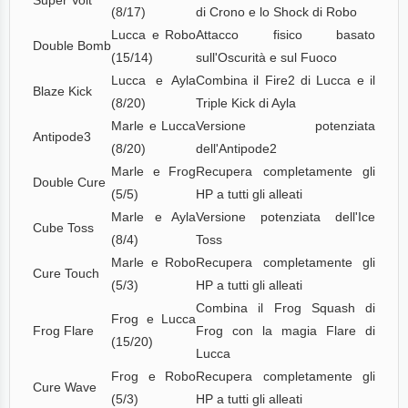
(8/17)
di Crono e lo Shock di Robo
Lucca e Robo
Attacco fisico basato
Double Bomb
(15/14)
sull'Oscurità e sul Fuoco
Lucca e Ayla
Combina il Fire2 di Lucca e il
Blaze Kick
(8/20)
Triple Kick di Ayla
Marle e Lucca
Versione potenziata
Antipode3
(8/20)
dell'Antipode2
Marle e Frog
Recupera completamente gli
Double Cure
(5/5)
HP a tutti gli alleati
Marle e Ayla
Versione potenziata dell'Ice
Cube Toss
(8/4)
Toss
Marle e Robo
Recupera completamente gli
Cure Touch
(5/3)
HP a tutti gli alleati
Combina il Frog Squash di
Frog e Lucca
Frog Flare
Frog con la magia Flare di
(15/20)
Lucca
Frog e Robo
Recupera completamente gli
Cure Wave
(5/3)
HP a tutti gli alleati