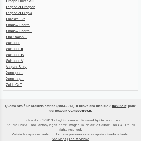
Dragon Quest VIII
Legend of Dragoon
Legend of Legaia
Parasite Eve
Shadow Hearts
Shadow Hearts II
Star Ocean III
Suikoden
Suikoden II
Suikoden IV
Suikoden V
Vagrant Story
Xenogears
Xenosaga II
Zelda OoT
Questo sito è un archivio storico (2003-2013). Il nuovo sito ufficiale è
ffonline.it
, parte
del network
Gamesource.it
.
FFonline.it 2003-2013 all rights reserved. Powered by Gamesource.it
Square-Enix & Final Fantasy logos, name, images, music are © Square Enix Co., Ltd. all
rights reserved.
Vietata la copia dei contenuti. Le news possono essere copiate citando la fonte..
Site Maps
|
Forum Archive