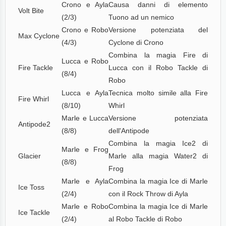
Crono e Ayla
Causa danni di elemento
Volt Bite
(2/3)
Tuono ad un nemico
Crono e Robo
Versione potenziata del
Max Cyclone
(4/3)
Cyclone di Crono
Combina la magia Fire di
Lucca e Robo
Fire Tackle
Lucca con il Robo Tackle di
(8/4)
Robo
Lucca e Ayla
Tecnica molto simile alla Fire
Fire Whirl
(8/10)
Whirl
Marle e Lucca
Versione potenziata
Antipode2
(8/8)
dell'Antipode
Combina la magia Ice2 di
Marle e Frog
Glacier
Marle alla magia Water2 di
(8/8)
Frog
Marle e Ayla
Combina la magia Ice di Marle
Ice Toss
(2/4)
con il Rock Throw di Ayla
Marle e Robo
Combina la magia Ice di Marle
Ice Tackle
(2/4)
al Robo Tackle di Robo