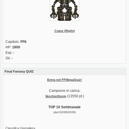
Crane (Right)
Capitolo:
FF6
HP:
1800
Exp:
-
Gil:
-
Final Fantasy QUIZ
Entra nel FFMegaQuiz!
Campione in carica:
(13550 pt.)
VecchioStorm
TOP 10 Settimanale
(dal 02/08/2026)
Classifica Giornaliera