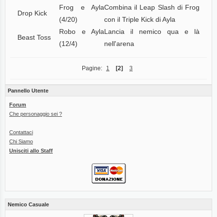
Frog e Ayla
Combina il Leap Slash di Frog
Drop Kick
(4/20)
con il Triple Kick di Ayla
Robo e Ayla
Lancia il nemico qua e là
Beast Toss
(12/4)
nell'arena
Pagine:
1
[2]
3
Pannello Utente
Forum
Che personaggio sei ?
Contattaci
Chi Siamo
Unisciti allo Staff
Nemico Casuale