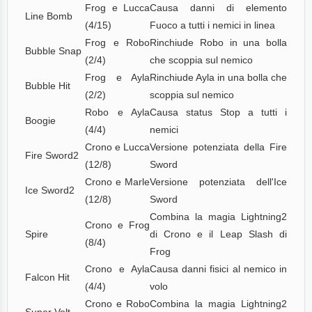
Frog e Lucca
Causa danni di elemento
Line Bomb
(4/15)
Fuoco a tutti i nemici in linea
Frog e Robo
Rinchiude Robo in una bolla
Bubble Snap
(2/4)
che scoppia sul nemico
Frog e Ayla
Rinchiude Ayla in una bolla che
Bubble Hit
(2/2)
scoppia sul nemico
Robo e Ayla
Causa status Stop a tutti i
Boogie
(4/4)
nemici
Crono e Lucca
Versione potenziata della Fire
Fire Sword2
(12/8)
Sword
Crono e Marle
Versione potenziata dell'Ice
Ice Sword2
(12/8)
Sword
Combina la magia Lightning2
Crono e Frog
Spire
di Crono e il Leap Slash di
(8/4)
Frog
Crono e Ayla
Causa danni fisici al nemico in
Falcon Hit
(4/4)
volo
Crono e Robo
Combina la magia Lightning2
Super Volt