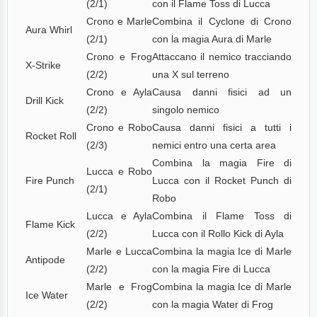
(2/1)
con il Flame Toss di Lucca
Crono e Marle
Combina il Cyclone di Crono
Aura Whirl
(2/1)
con la magia Aura di Marle
Crono e Frog
Attaccano il nemico tracciando
X-Strike
(2/2)
una X sul terreno
Crono e Ayla
Causa danni fisici ad un
Drill Kick
(2/2)
singolo nemico
Crono e Robo
Causa danni fisici a tutti i
Rocket Roll
(2/3)
nemici entro una certa area
Combina la magia Fire di
Lucca e Robo
Fire Punch
Lucca con il Rocket Punch di
(2/1)
Robo
Lucca e Ayla
Combina il Flame Toss di
Flame Kick
(2/2)
Lucca con il Rollo Kick di Ayla
Marle e Lucca
Combina la magia Ice di Marle
Antipode
(2/2)
con la magia Fire di Lucca
Marle e Frog
Combina la magia Ice di Marle
Ice Water
(2/2)
con la magia Water di Frog