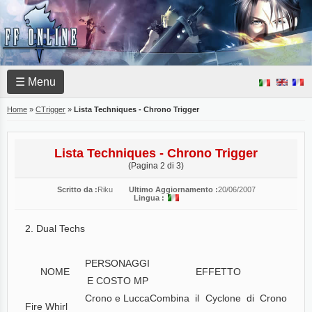
☰ Menu
Home
»
CTrigger
»
Lista Techniques - Chrono Trigger
Lista Techniques - Chrono Trigger
(Pagina 2 di 3)
Scritto da :
Riku
Ultimo Aggiornamento :
20/06/2007
Lingua :
2. Dual Techs
PERSONAGGI
NOME
EFFETTO
E COSTO MP
Crono e Lucca
Combina il Cyclone di Crono
Fire Whirl