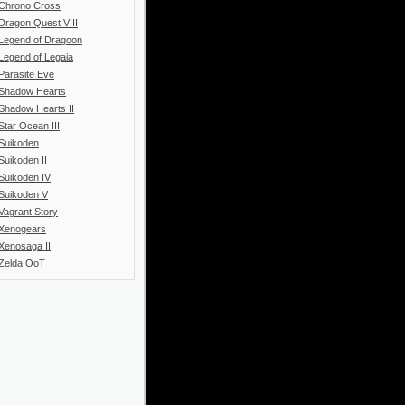
Chrono Cross
Dragon Quest VIII
Legend of Dragoon
Legend of Legaia
Parasite Eve
Shadow Hearts
Shadow Hearts II
Star Ocean III
Suikoden
Suikoden II
Suikoden IV
Suikoden V
Vagrant Story
Xenogears
Xenosaga II
Zelda OoT