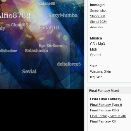
Immagini
Screenshot
Sfondi 800
Sfondi 1024
Artworks
Musica
CD / Mp3
Midi
Spartiti
Skin
Winamp Skin
Icq Skin
Final Fantasy Menù
Lista Final Fantasy
Final Fantasy Type-0
Final Fantasy XIII-2
Final Fantasy Versus XIII
Final Fantasy XIII