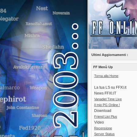
Ultimi Aggiornamenti :
FF Menù Up
Torna alla Home
La tua LS su FFXI.it
News FFXI.IT
Vanadiel Time Live
Il mio PG Online !
Download
Friend List Plus
Video
Recensione
Server Status