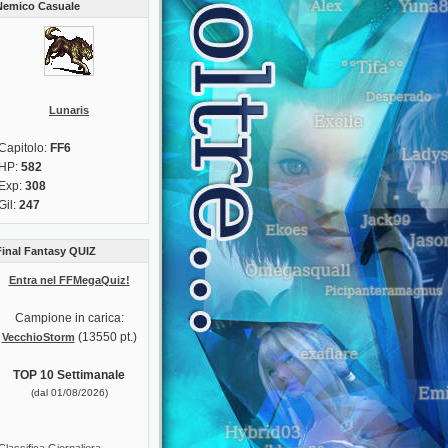
Nemico Casuale
Lunaris
Capitolo:
FF6
HP:
582
Exp:
308
Gil:
247
Final Fantasy QUIZ
Entra nel FFMegaQuiz!
Campione in carica:
(13550 pt.)
VecchioStorm
TOP 10 Settimanale
(dal 01/08/2026)