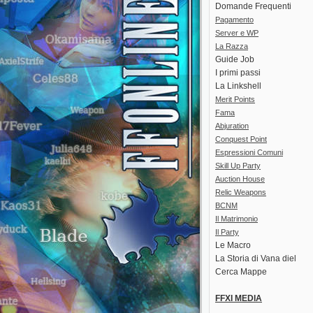
Domande Frequenti
Pagamento
Server e WP
La Razza
Guide Job
I primi passi
La Linkshell
Merit Points
Fama
Abjuration
Conquest Point
Espressioni Comuni
Skill Up Party
Auction House
Relic Weapons
BCNM
Il Matrimonio
Il Party
Le Macro
La Storia di Vana diel
Cerca Mappe
FFXI MEDIA