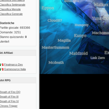
Classifica Giornaliera
Classifica Settimanale
Classifica Mensile
Classifica Generale
Statistiche
Partite giocate: 693366
Domande: 3251
Stanno quizzando:
0
utente/i
iti Affiliati
Finalmarco Dev
Gamesource Italia
Altri RPG
Breath of Fire DQ
Breath of Fire III
Breath of Fire IV
Chrono Trigger