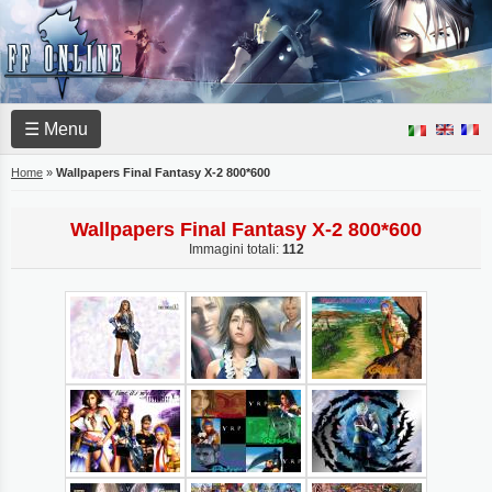
☰ Menu
Home
»
Wallpapers Final Fantasy X-2 800*600
Wallpapers Final Fantasy X-2 800*600
Immagini totali:
112