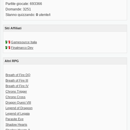
Partite giocate: 693366
Domande: 3251
Stanno quizzando:
0
utente/i
Siti Affiliati
Gamesource Italia
Finalmarco Dev
Altri RPG
Breath of Fire DQ
Breath of Fire III
Breath of Fire IV
Chrono Trigger
Chrono Cross
Dragon Quest VIII
Legend of Dragoon
Legend of Legaia
Parasite Eve
Shadow Hearts
Shadow Hearts II