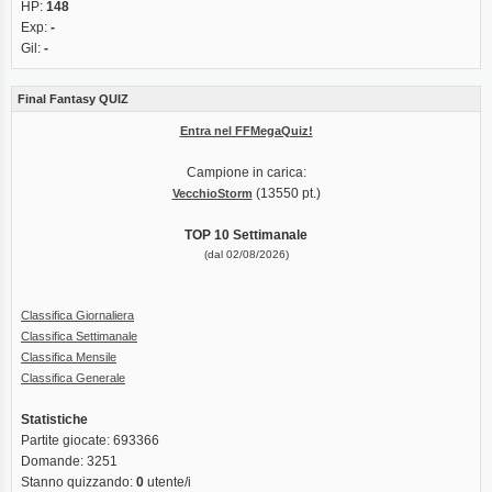
HP:
148
Exp:
-
Gil:
-
Final Fantasy QUIZ
Entra nel FFMegaQuiz!
Campione in carica:
(13550 pt.)
VecchioStorm
TOP 10 Settimanale
(dal 02/08/2026)
Classifica Giornaliera
Classifica Settimanale
Classifica Mensile
Classifica Generale
Statistiche
Partite giocate: 693366
Domande: 3251
Stanno quizzando:
0
utente/i