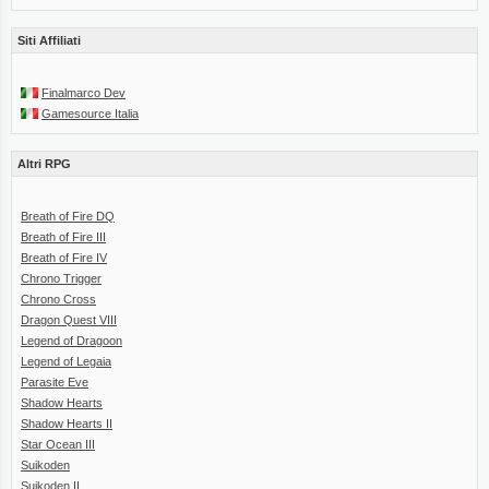
Siti Affiliati
Finalmarco Dev
Gamesource Italia
Altri RPG
Breath of Fire DQ
Breath of Fire III
Breath of Fire IV
Chrono Trigger
Chrono Cross
Dragon Quest VIII
Legend of Dragoon
Legend of Legaia
Parasite Eve
Shadow Hearts
Shadow Hearts II
Star Ocean III
Suikoden
Suikoden II