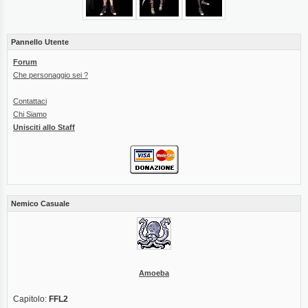
Pannello Utente
Forum
Che personaggio sei ?
Contattaci
Chi Siamo
Unisciti allo Staff
Nemico Casuale
Amoeba
Capitolo:
FFL2