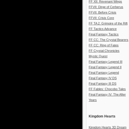
FF XII: Revenant Wings
FFVII: Dirge of Cerberus
FFVII: Before Crisis
FFVII: Crisis Core
FF TA 2: Grimoire of the Rift
FF Tactics Advance
Final Fantasy Tactics
FF CC: The Crystal Bearers
FF CC: Ring of Fates
FF Crystal Chronicles
Mystic Quest
Final Fantasy Legend III
Final Fantasy Legend II
Final Fantasy Legend
Final Fantasy IV DS
Final Fantasy III DS
FF Fables: Chocobo Tales
Final Fantasy IV: The After
Years
Kingdom Hearts
Kingdom Hearts 3D Dream