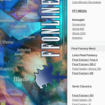
Lista Missioni Secondarie
FFT MEDIA
Immagini
Screenshot
Sfondi 800
Sfondi 1024
Artworks
Final Fantasy Menù
Lista Final Fantasy
Final Fantasy Type-0
Final Fantasy XIII-2
Final Fantasy Versus XIII
Final Fantasy XIII
Serie Classica
Final Fantasy XIV
Final Fantasy XII
Final Fantasy XI