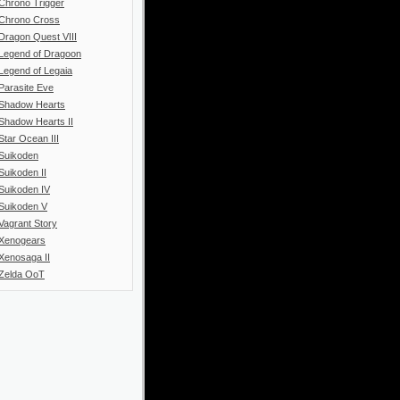
Chrono Trigger
Chrono Cross
Dragon Quest VIII
Legend of Dragoon
Legend of Legaia
Parasite Eve
Shadow Hearts
Shadow Hearts II
Star Ocean III
Suikoden
Suikoden II
Suikoden IV
Suikoden V
Vagrant Story
Xenogears
Xenosaga II
Zelda OoT