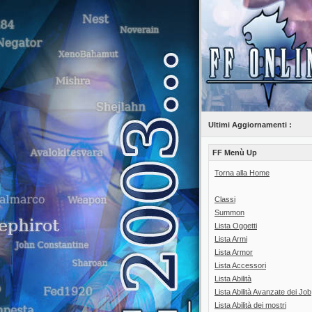
Ultimi Aggiornamenti :
FF Menù Up
Torna alla Home
Classi
Summon
Lista Oggetti
Lista Armi
Lista Armor
Lista Accessori
Lista Abilità
Lista Abilità Avanzate dei Job
Lista Abilità dei mostri