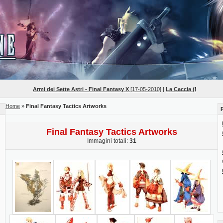
Armi dei Sette Astri - Final Fantasy X
[17-05-2010]
|
La Caccia (Mob Hunts) - F
Home
»
Final Fantasy Tactics Artworks
Final Fantasy Tactics Artworks
Immagini totali:
31