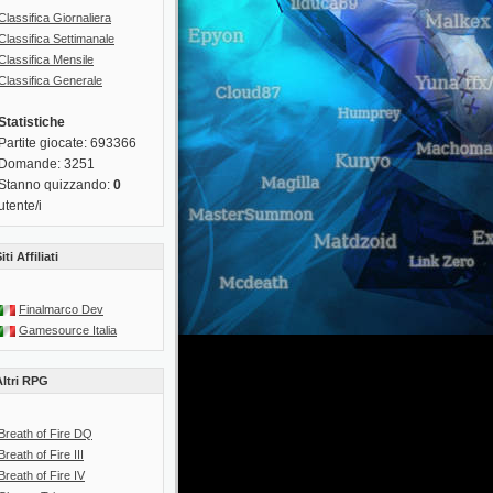
Classifica Giornaliera
Classifica Settimanale
Classifica Mensile
Classifica Generale
Statistiche
Partite giocate: 693366
Domande: 3251
Stanno quizzando:
0
utente/i
iti Affiliati
Finalmarco Dev
Gamesource Italia
Altri RPG
Breath of Fire DQ
Breath of Fire III
Breath of Fire IV