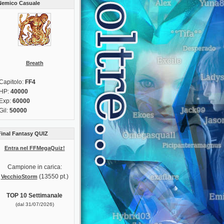
Nemico Casuale
Breath
Capitolo:
FF4
HP:
40000
Exp:
60000
Gil:
50000
Final Fantasy QUIZ
Entra nel FFMegaQuiz!
Campione in carica:
(13550 pt.)
VecchioStorm
TOP 10 Settimanale
(dal 31/07/2026)