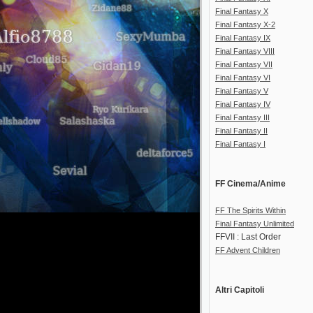
Final Fantasy X
Final Fantasy X-2
Final Fantasy IX
Final Fantasy VIII
Final Fantasy VII
Final Fantasy VI
Final Fantasy V
Final Fantasy IV
Final Fantasy III
Final Fantasy II
Final Fantasy I
FF Cinema/Anime
FF The Spirits Within
Final Fantasy Unlimited
FFVII : Last Order
FF Advent Children
Altri Capitoli