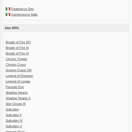
Finalmarco Dev
Gamesource Italia
Altri RPG
Breath of Fire DQ
Breath of Fire III
Breath of Fire IV
Chrono Trigger
Chrono Cross
Dragon Quest VIII
Legend of Dragoon
Legend of Legaia
Parasite Eve
Shadow Hearts
Shadow Hearts II
Star Ocean III
Suikoden
Suikoden II
Suikoden IV
Suikoden V
Vagrant Story