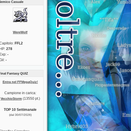
Nemico Casuale
WereWolf
Capitolo:
FFL2
HP:
278
Exp:
-
Gil:
-
Final Fantasy QUIZ
Entra nel FFMegaQuiz!
Campione in carica:
(13550 pt.)
VecchioStorm
TOP 10 Settimanale
(dal 30/07/2026)