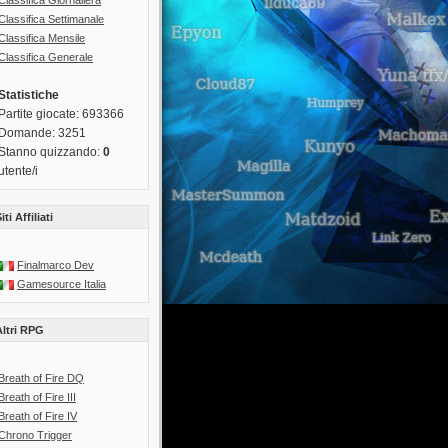
Classifica Giornaliera
Classifica Settimanale
Classifica Mensile
Classifica Generale
Statistiche
Partite giocate: 693366
Domande: 3251
Stanno quizzando:
0
utente/i
iti Affiliati
Finalmarco Dev
Gamesource Italia
Altri RPG
Breath of Fire DQ
Breath of Fire III
Breath of Fire IV
Chrono Trigger