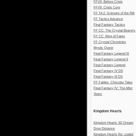
FFVII: Before Crisis
FFVII: Crisis Core
FF TA 2: Grimoire of the Rift
FF Tactics Advance
Final Fantasy Tactics
FF CC: The Crystal Bearers
FF CC: Ring of Fates
FF Crystal Chronicles
Mystic Quest
Final Fantasy Legend III
Final Fantasy Legend II
Final Fantasy Legend
Final Fantasy IV DS
Final Fantasy III DS
FF Fables: Chocobo Tales
Final Fantasy IV: The After
Years
Kingdom Hearts
Kingdom Hearts 3D Dream
Drop Distance
Kingdom Hearts Re: coded