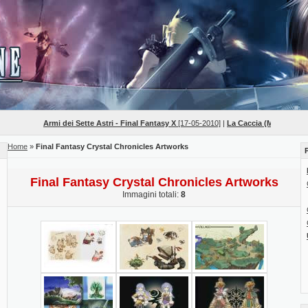
Armi dei Sette Astri - Final Fantasy X
[17-05-2010]
|
La Caccia (Mob Hunts) - F
Home
»
Final Fantasy Crystal Chronicles Artworks
Final Fantasy Crystal Chronicles Artworks
Immagini totali:
8