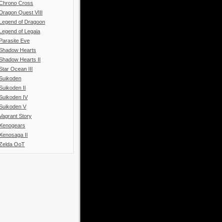
Chrono Cross
Dragon Quest VIII
Legend of Dragoon
Legend of Legaia
Parasite Eve
Shadow Hearts
Shadow Hearts II
Star Ocean III
Suikoden
Suikoden II
Suikoden IV
Suikoden V
Vagrant Story
Xenogears
Xenosaga II
Zelda OoT