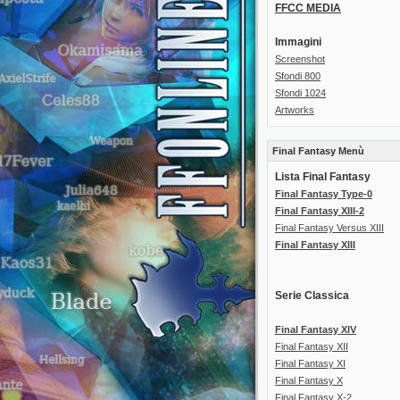
FFCC MEDIA
Immagini
Screenshot
Sfondi 800
Sfondi 1024
Artworks
Final Fantasy Menù
Lista Final Fantasy
Final Fantasy Type-0
Final Fantasy XIII-2
Final Fantasy Versus XIII
Final Fantasy XIII
Serie Classica
Final Fantasy XIV
Final Fantasy XII
Final Fantasy XI
Final Fantasy X
Final Fantasy X-2