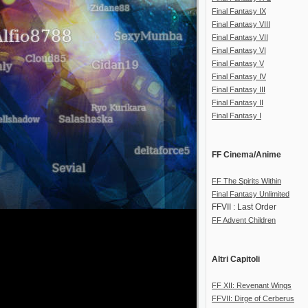
Final Fantasy IX
Final Fantasy VIII
Final Fantasy VII
Final Fantasy VI
Final Fantasy V
Final Fantasy IV
Final Fantasy III
Final Fantasy II
Final Fantasy I
FF Cinema/Anime
FF The Spirits Within
Final Fantasy Unlimited
FFVII : Last Order
FF Advent Children
Altri Capitoli
FF XII: Revenant Wings
FFVII: Dirge of Cerberus