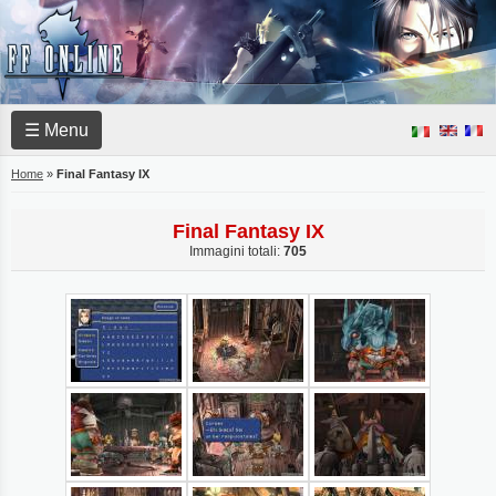
☰ Menu
Home
»
Final Fantasy IX
Final Fantasy IX
Immagini totali:
705