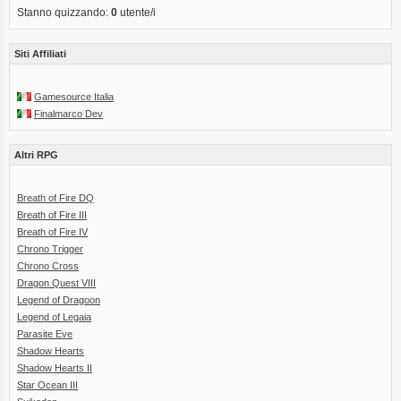
Stanno quizzando:
0
utente/i
Siti Affiliati
Gamesource Italia
Finalmarco Dev
Altri RPG
Breath of Fire DQ
Breath of Fire III
Breath of Fire IV
Chrono Trigger
Chrono Cross
Dragon Quest VIII
Legend of Dragoon
Legend of Legaia
Parasite Eve
Shadow Hearts
Shadow Hearts II
Star Ocean III