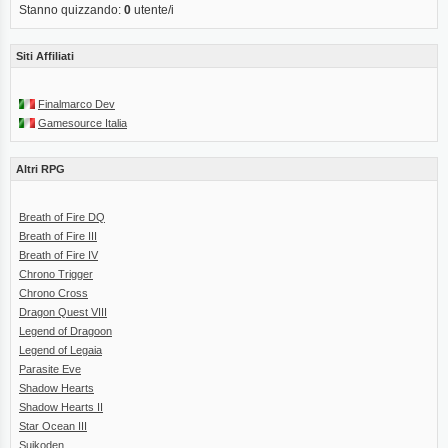
Stanno quizzando:
0
utente/i
Siti Affiliati
Finalmarco Dev
Gamesource Italia
Altri RPG
Breath of Fire DQ
Breath of Fire III
Breath of Fire IV
Chrono Trigger
Chrono Cross
Dragon Quest VIII
Legend of Dragoon
Legend of Legaia
Parasite Eve
Shadow Hearts
Shadow Hearts II
Star Ocean III
Suikoden