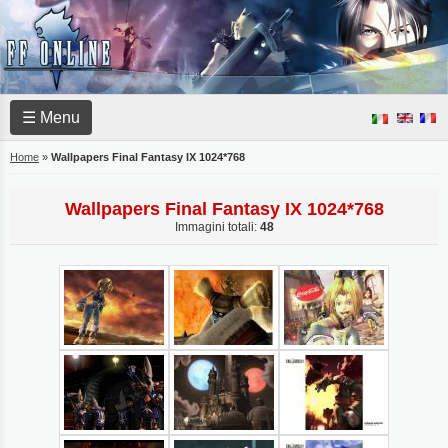
☰ Menu
Home
»
Wallpapers Final Fantasy IX 1024*768
Wallpapers Final Fantasy IX 1024*768
Immagini totali:
48