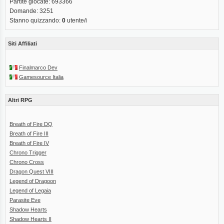
Partite giocate: 693366
Domande: 3251
Stanno quizzando:
0
utente/i
Siti Affiliati
Finalmarco Dev
Gamesource Italia
Altri RPG
Breath of Fire DQ
Breath of Fire III
Breath of Fire IV
Chrono Trigger
Chrono Cross
Dragon Quest VIII
Legend of Dragoon
Legend of Legaia
Parasite Eve
Shadow Hearts
Shadow Hearts II