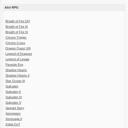
Altri RPG
Breath of Fire DQ
Breath of Fire III
Breath of Fire IV
Chrono Trigger
Chrono Cross
Dragon Quest VIII
Legend of Dragoon
Legend of Legaia
Parasite Eve
Shadow Hearts
Shadow Hearts II
Star Ocean III
Suikoden
Suikoden II
Suikoden IV
Suikoden V
Vagrant Story
Xenogears
Xenosaga II
Zelda OoT