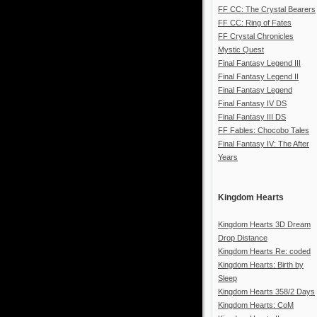
FF CC: The Crystal Bearers
FF CC: Ring of Fates
FF Crystal Chronicles
Mystic Quest
Final Fantasy Legend III
Final Fantasy Legend II
Final Fantasy Legend
Final Fantasy IV DS
Final Fantasy III DS
FF Fables: Chocobo Tales
Final Fantasy IV: The After
Years
Kingdom Hearts
Kingdom Hearts 3D Dream
Drop Distance
Kingdom Hearts Re: coded
Kingdom Hearts: Birth by
Sleep
Kingdom Hearts 358/2 Days
Kingdom Hearts: CoM