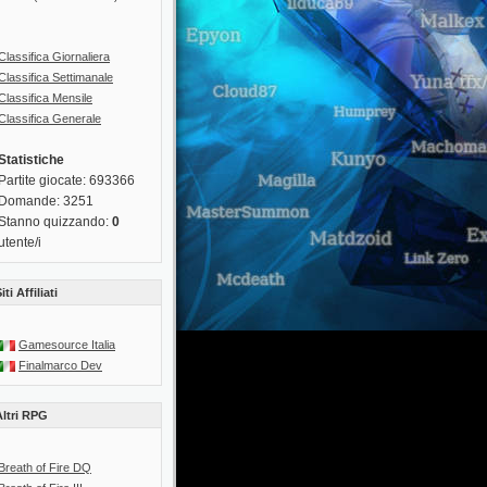
Classifica Giornaliera
Classifica Settimanale
Classifica Mensile
Classifica Generale
Statistiche
Partite giocate: 693366
Domande: 3251
Stanno quizzando:
0
utente/i
iti Affiliati
Gamesource Italia
Finalmarco Dev
Altri RPG
Breath of Fire DQ