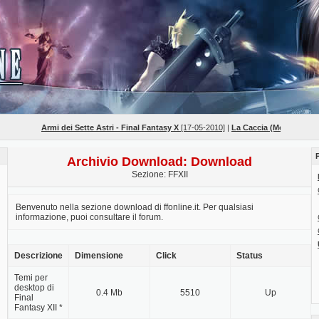
Armi dei Sette Astri - Final Fantasy X
[17-05-2010]
|
La Caccia (Mob Hunts) - Fi
Archivio Download: Download
Sezione: FFXII
Benvenuto nella sezione download di ffonline.it. Per qualsiasi
informazione, puoi consultare il forum.
Descrizione
Dimensione
Click
Status
Temi per
desktop di
0.4 Mb
5510
Up
Final
Fantasy XII *