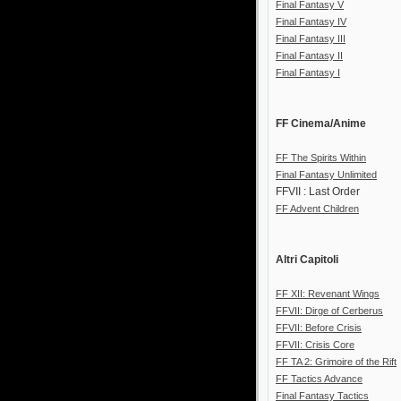
Final Fantasy V
Final Fantasy IV
Final Fantasy III
Final Fantasy II
Final Fantasy I
FF Cinema/Anime
FF The Spirits Within
Final Fantasy Unlimited
FFVII : Last Order
FF Advent Children
Altri Capitoli
FF XII: Revenant Wings
FFVII: Dirge of Cerberus
FFVII: Before Crisis
FFVII: Crisis Core
FF TA 2: Grimoire of the Rift
FF Tactics Advance
Final Fantasy Tactics