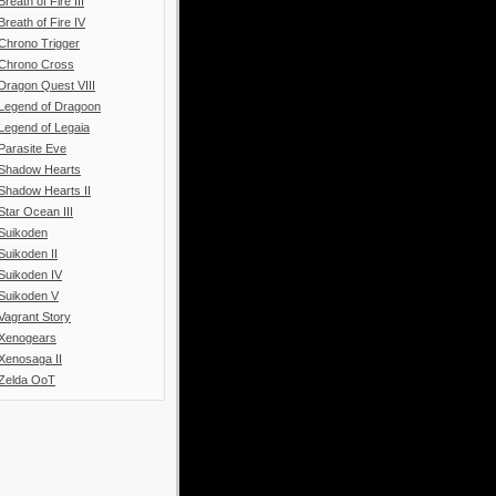
Breath of Fire III
Breath of Fire IV
Chrono Trigger
Chrono Cross
Dragon Quest VIII
Legend of Dragoon
Legend of Legaia
Parasite Eve
Shadow Hearts
Shadow Hearts II
Star Ocean III
Suikoden
Suikoden II
Suikoden IV
Suikoden V
Vagrant Story
Xenogears
Xenosaga II
Zelda OoT