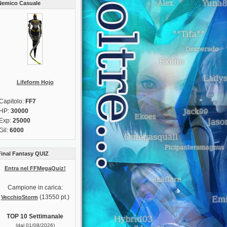
Nemico Casuale
Lifeform Hojo
Capitolo:
FF7
HP:
30000
Exp:
25000
Gil:
6000
Final Fantasy QUIZ
Entra nel FFMegaQuiz!
Campione in carica:
(13550 pt.)
VecchioStorm
TOP 10 Settimanale
(dal 01/08/2026)