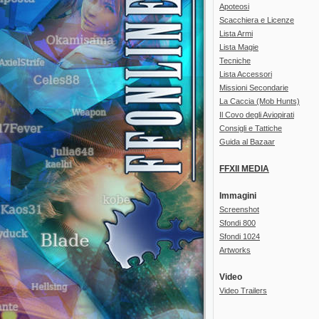
Apoteosi
Scacchiera e Licenze
Lista Armi
Lista Magie
Tecniche
Lista Accessori
Missioni Secondarie
La Caccia (Mob Hunts)
Il Covo degli Aviopirati
Consigli e Tattiche
Guida al Bazaar
FFXII MEDIA
Immagini
Screenshot
Sfondi 800
Sfondi 1024
Artworks
Video
Video Trailers