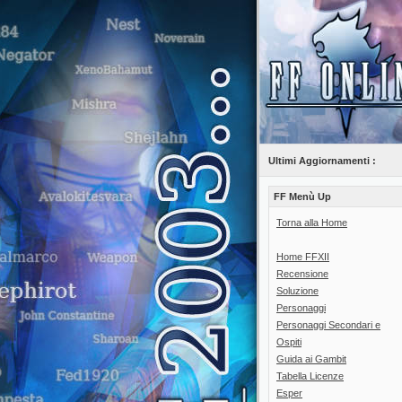
Ultimi Aggiornamenti :
FF Menù Up
Torna alla Home
Home FFXII
Recensione
Soluzione
Personaggi
Personaggi Secondari e
Ospiti
Guida ai Gambit
Tabella Licenze
Esper