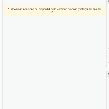
* I download non sono più disponibili nella versione archivio (history) del sito dal
2013.