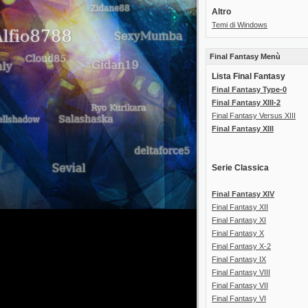
Altro
Temi di Windows
Final Fantasy Menù
Lista Final Fantasy
Final Fantasy Type-0
Final Fantasy XIII-2
Final Fantasy Versus XIII
Final Fantasy XIII
Serie Classica
Final Fantasy XIV
Final Fantasy XII
Final Fantasy XI
Final Fantasy X
Final Fantasy X-2
Final Fantasy IX
Final Fantasy VIII
Final Fantasy VII
Final Fantasy VI