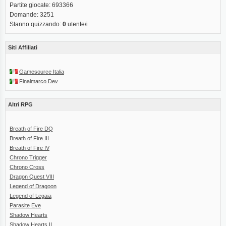
Partite giocate: 693366
Domande: 3251
Stanno quizzando:
0
utente/i
Siti Affiliati
Gamesource Italia
Finalmarco Dev
Altri RPG
Breath of Fire DQ
Breath of Fire III
Breath of Fire IV
Chrono Trigger
Chrono Cross
Dragon Quest VIII
Legend of Dragoon
Legend of Legaia
Parasite Eve
Shadow Hearts
Shadow Hearts II