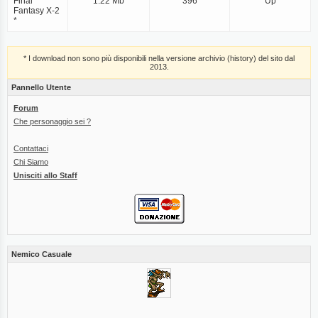
Final
1.22 Mb
396
Up
Fantasy X-2
*
* I download non sono più disponibili nella versione archivio (history) del sito dal
2013.
Pannello Utente
Forum
Che personaggio sei ?
Contattaci
Chi Siamo
Unisciti allo Staff
Nemico Casuale