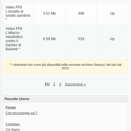
Video FF8:
L'assalto al
3.51 Mb
498
Up
lunatic pandora
*
Video FF8:
L'attacco
missilistico
6.59 Mb
529
Up
contro il
Garden di
Balamb *
* I download non sono più disponibili nella versione archivio (history) del sito dal
2013.
[1]
2
3
Successivo »
Pannello Utente
Forum
Che personaggio sei ?
Contattaci
Chi Siamo