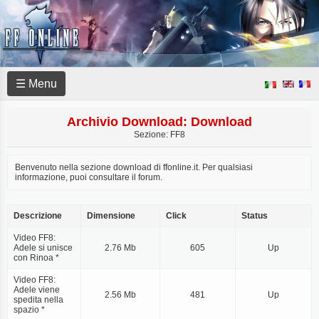
☰ Menu
Archivio Download: Download
Sezione: FF8
Benvenuto nella sezione download di ffonline.it. Per qualsiasi
informazione, puoi consultare il forum.
Descrizione
Dimensione
Click
Status
Video FF8:
Adele si unisce
2.76 Mb
605
Up
con Rinoa *
Video FF8:
Adele viene
2.56 Mb
481
Up
spedita nella
spazio *