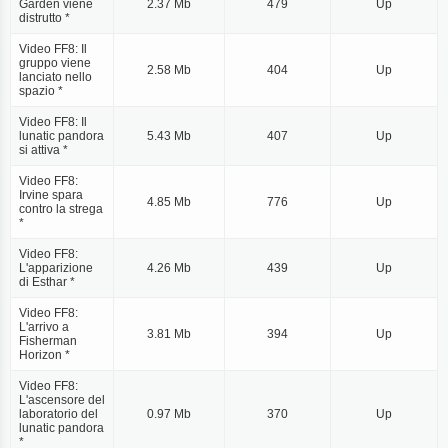
Garden viene
2.37 Mb
479
Up
distrutto *
Video FF8: Il
gruppo viene
2.58 Mb
404
Up
lanciato nello
spazio *
Video FF8: Il
lunatic pandora
5.43 Mb
407
Up
si attiva *
Video FF8:
Irvine spara
4.85 Mb
776
Up
contro la strega
*
Video FF8:
L'apparizione
4.26 Mb
439
Up
di Esthar *
Video FF8:
L'arrivo a
3.81 Mb
394
Up
Fisherman
Horizon *
Video FF8:
L'ascensore del
laboratorio del
0.97 Mb
370
Up
lunatic pandora
*