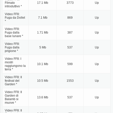
Filmato
17.1 Mb
3773
Up
introduttivo *
Video FF8:
Fuga da Dollet
7.1 Mb
869
Up
*
Video FF8:
Fuga dalla
1.71 Mb
387
Up
base lunare *
Video FF8:
Fuga dalla
5 Mb
537
Up
prigione *
Video FF8: I
mostri
10.1 Mb
599
Up
raggiungono la
terra *
Video FF8: Il
festival del
10.5 Mb
1553
Up
Garden *
Video FF8: Il
Garden di
13.6 Mb
537
Up
Balamb si
muove *
Video FF8: Il