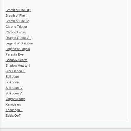
Breath of Fire DQ
Breath of Fire III
Breath of Fire IV
Chrono Trigger
Chrono Cross
Dragon Quest VIII
Legend of Dragoon
Legend of Legaia
Parasite Eve
Shadow Hearts
Shadow Hearts II
Star Ocean III
Suikoden
Suikoden II
Suikoden IV
Suikoden V
Vagrant Story
Xenogears
Xenosaga II
Zelda OoT