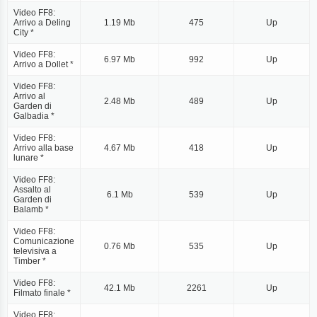
Video FF8:
Arrivo a Deling
1.19 Mb
475
Up
City *
Video FF8:
6.97 Mb
992
Up
Arrivo a Dollet *
Video FF8:
Arrivo al
2.48 Mb
489
Up
Garden di
Galbadia *
Video FF8:
Arrivo alla base
4.67 Mb
418
Up
lunare *
Video FF8:
Assalto al
6.1 Mb
539
Up
Garden di
Balamb *
Video FF8:
Comunicazione
0.76 Mb
535
Up
televisiva a
Timber *
Video FF8:
42.1 Mb
2261
Up
Filmato finale *
Video FF8: