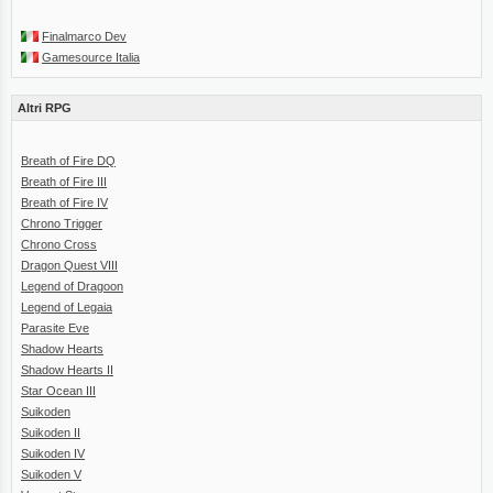
Finalmarco Dev
Gamesource Italia
Altri RPG
Breath of Fire DQ
Breath of Fire III
Breath of Fire IV
Chrono Trigger
Chrono Cross
Dragon Quest VIII
Legend of Dragoon
Legend of Legaia
Parasite Eve
Shadow Hearts
Shadow Hearts II
Star Ocean III
Suikoden
Suikoden II
Suikoden IV
Suikoden V