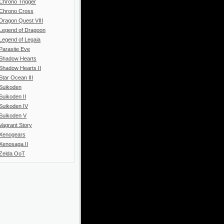
Chrono Trigger
Chrono Cross
Dragon Quest VIII
Legend of Dragoon
Legend of Legaia
Parasite Eve
Shadow Hearts
Shadow Hearts II
Star Ocean III
Suikoden
Suikoden II
Suikoden IV
Suikoden V
Vagrant Story
Xenogears
Xenosaga II
Zelda OoT