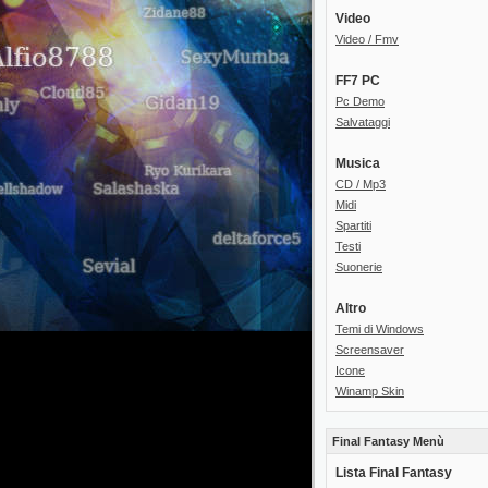
Video
Video / Fmv
FF7 PC
Pc Demo
Salvataggi
Musica
CD / Mp3
Midi
Spartiti
Testi
Suonerie
Altro
Temi di Windows
Screensaver
Icone
Winamp Skin
Final Fantasy Menù
Lista Final Fantasy