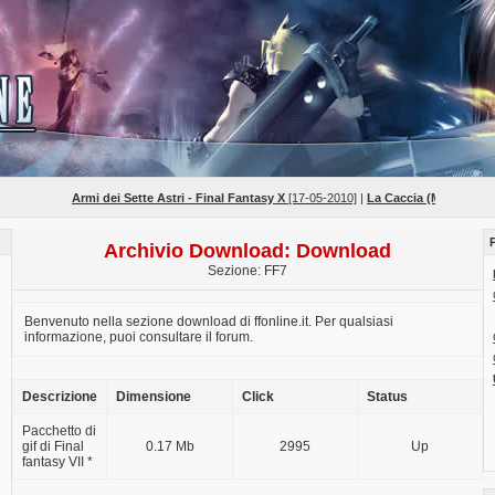
Armi dei Sette Astri - Final Fantasy X
[17-05-2010]
|
La Caccia (Mob Hunts) - F
Archivio Download: Download
Sezione: FF7
Benvenuto nella sezione download di ffonline.it. Per qualsiasi
informazione, puoi consultare il forum.
Descrizione
Dimensione
Click
Status
Pacchetto di
gif di Final
0.17 Mb
2995
Up
fantasy VII *