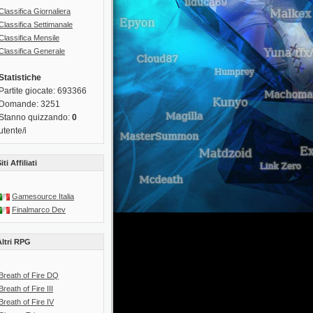
Classifica Giornaliera
Classifica Settimanale
Classifica Mensile
Classifica Generale
Statistiche
Partite giocate: 693366
Domande: 3251
Stanno quizzando:
0
utente/i
iti Affiliati
Gamesource Italia
Finalmarco Dev
Altri RPG
Breath of Fire DQ
Breath of Fire III
Breath of Fire IV