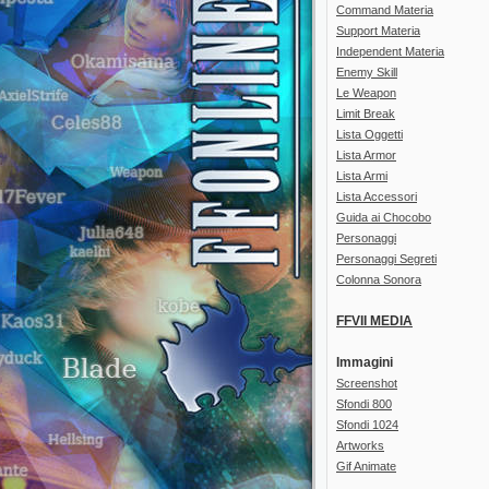
Command Materia
Support Materia
Independent Materia
Enemy Skill
Le Weapon
Limit Break
Lista Oggetti
Lista Armor
Lista Armi
Lista Accessori
Guida ai Chocobo
Personaggi
Personaggi Segreti
Colonna Sonora
FFVII MEDIA
Immagini
Screenshot
Sfondi 800
Sfondi 1024
Artworks
Gif Animate