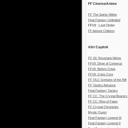
FF Cinema/Anime
FF The Spirits Within
Final Fantasy Unlimited
FFVII : Last Order
FF Advent Children
Altri Capitoli
FF XII: Revenant Wings
FFVII: Dirge of Cerberus
FFVII: Before Crisis
FFVII: Crisis Core
FF TA 2: Grimoire of the Rift
FF Tactics Advance
Final Fantasy Tactics
FF CC: The Crystal Bearers
FF CC: Ring of Fates
FF Crystal Chronicles
Mystic Quest
Final Fantasy Legend III
Final Fantasy Legend II