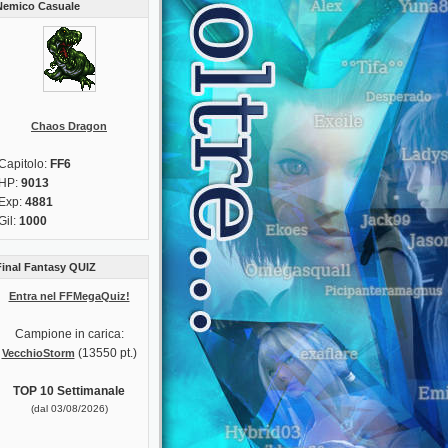
Nemico Casuale
Chaos Dragon
Capitolo:
FF6
HP:
9013
Exp:
4881
Gil:
1000
Final Fantasy QUIZ
Entra nel FFMegaQuiz!
Campione in carica:
(13550 pt.)
VecchioStorm
TOP 10 Settimanale
(dal 03/08/2026)