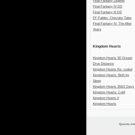
Final Fantasy Legend
Final Fantasy IV DS
Final Fantasy III DS
FF Fables: Chocobo Tales
Final Fantasy IV: The After
Years
Kingdom Hearts
Kingdom Hearts 3D Dream
Drop Distance
Kingdom Hearts Re: coded
Kingdom Hearts: Birth by
Sleep
Kingdom Hearts 358/2 Days
Kingdom Hearts: CoM
Kingdom Hearts II
Kingdom Hearts
Questo sito