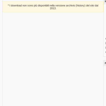
* I download non sono più disponibili nella versione archivio (history) del sito dal
2013.