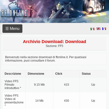
☰ Menu
Archivio Download: Download
Sezione: FF5
Benvenuto nella sezione download di ffonline.it. Per qualsiasi
informazione, puoi consultare il forum.
Descrizione
Dimensione
Click
Status
Video FF5:
Filmato
9.15 Mb
415
Up
introduttivo *
Video FF5:
Video di
14 Mb
430
Up
presentazione
*