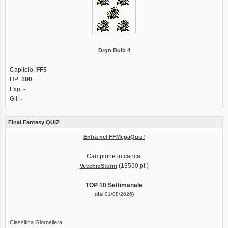
Drgn Bulb 4
Capitolo:
FF5
HP:
100
Exp:
-
Gil:
-
Final Fantasy QUIZ
Entra nel FFMegaQuiz!
Campione in carica:
(13550 pt.)
VecchioStorm
TOP 10 Settimanale
(dal 01/08/2026)
Classifica Giornaliera