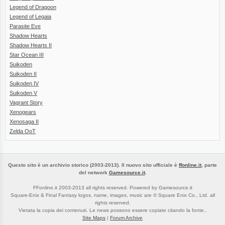
Legend of Dragoon
Legend of Legaia
Parasite Eve
Shadow Hearts
Shadow Hearts II
Star Ocean III
Suikoden
Suikoden II
Suikoden IV
Suikoden V
Vagrant Story
Xenogears
Xenosaga II
Zelda OoT
Questo sito è un archivio storico (2003-2013). Il nuovo sito ufficiale è
ffonline.it
, parte
del network
Gamesource.it
.
FFonline.it 2003-2013 all rights reserved. Powered by Gamesource.it
Square-Enix & Final Fantasy logos, name, images, music are © Square Enix Co., Ltd. all
rights reserved.
Vietata la copia dei contenuti. Le news possono essere copiate citando la fonte..
Site Maps
|
Forum Archive