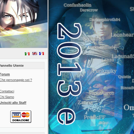
al Fantasy XII
[17-05-2010]
|
Missioni Secondarie - Final Fantasy XII
[17-05-2010]
|
Solu
Pannello Utente
Forum
Che personaggio sei ?
Contattaci
Chi Siamo
Unisciti allo Staff