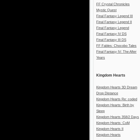
FF Crystal Chronicles
Mystic Quest
Final Fantasy Legend III
Final Fantasy Legend II
Final Fantasy Legend
Final Fantasy IV DS
Final Fantasy III DS
FF Fables: Chocobo Tales
Final Fantasy IV: The After
Years
Kingdom Hearts
Kingdom Hearts 3D Dream
Drop Distance
Kingdom Hearts Re: coded
Kingdom Hearts: Birth by
Sleep
Kingdom Hearts 358/2 Days
Kingdom Hearts: CoM
Kingdom Hearts II
Kingdom Hearts