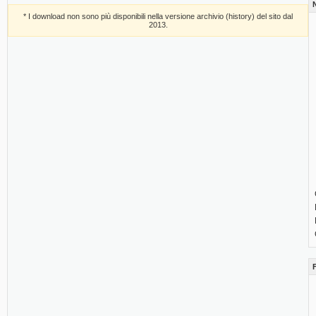
* I download non sono più disponibili nella versione archivio (history) del sito dal
2013.