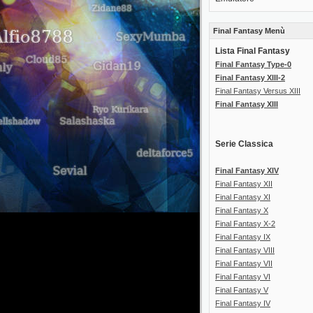
Final Fantasy Menù
Lista Final Fantasy
Final Fantasy Type-0
Final Fantasy XIII-2
Final Fantasy Versus XIII
Final Fantasy XIII
Serie Classica
Final Fantasy XIV
Final Fantasy XII
Final Fantasy XI
Final Fantasy X
Final Fantasy X-2
Final Fantasy IX
Final Fantasy VIII
Final Fantasy VII
Final Fantasy VI
Final Fantasy V
Final Fantasy IV