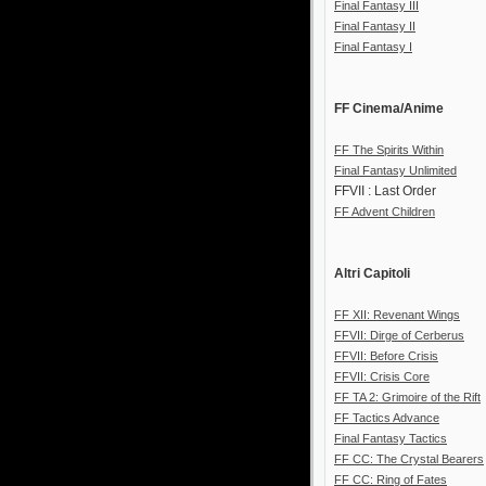
Final Fantasy III
Final Fantasy II
Final Fantasy I
FF Cinema/Anime
FF The Spirits Within
Final Fantasy Unlimited
FFVII : Last Order
FF Advent Children
Altri Capitoli
FF XII: Revenant Wings
FFVII: Dirge of Cerberus
FFVII: Before Crisis
FFVII: Crisis Core
FF TA 2: Grimoire of the Rift
FF Tactics Advance
Final Fantasy Tactics
FF CC: The Crystal Bearers
FF CC: Ring of Fates