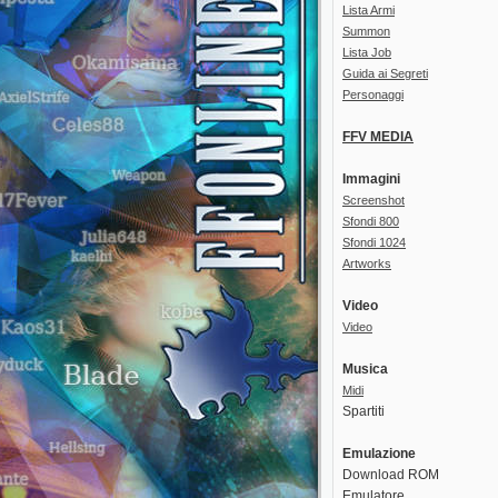
Lista Armi
Summon
Lista Job
Guida ai Segreti
Personaggi
FFV MEDIA
Immagini
Screenshot
Sfondi 800
Sfondi 1024
Artworks
Video
Video
Musica
Midi
Spartiti
Emulazione
Download ROM
Emulatore