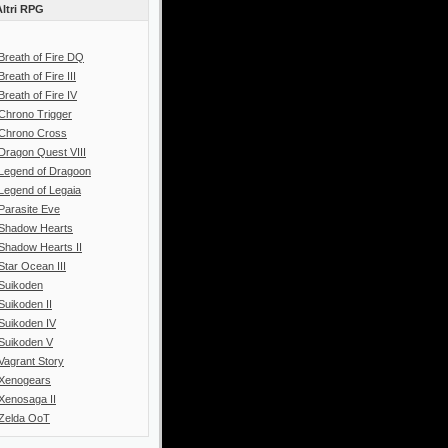
Altri RPG
Breath of Fire DQ
Breath of Fire III
Breath of Fire IV
Chrono Trigger
Chrono Cross
Dragon Quest VIII
Legend of Dragoon
Legend of Legaia
Parasite Eve
Shadow Hearts
Shadow Hearts II
Star Ocean III
Suikoden
Suikoden II
Suikoden IV
Suikoden V
Vagrant Story
Xenogears
Xenosaga II
Zelda OoT